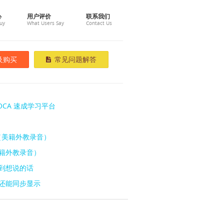
心
用户评价
联系我们
uy
What Users Say
Contact Us
及购买
常见问题解答
CA 速成学习平台
语（美籍外教录音）
美籍外教录音）
查到想说的话
字还能同步显示