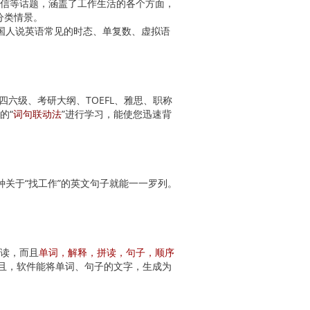
电信等话题，涵盖了工作生活的各个方面，
分类情景。
国人说英语常见的时态、单复数、虚拟语
六级、考研大纲、TOEFL、雅思、职称
的“
词句联动法
”进行学习，能使您迅速背
关于“找工作”的英文句子就能一一罗列。
拼读，而且
单词，解释，拼读，句子，顺序
且，软件能将单词、句子的文字，生成为