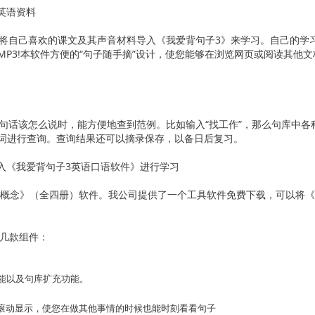
英语资料
自己喜欢的课文及其声音材料导入《我爱背句子3》来学习。自己的学
P3!本软件方便的“句子随手摘”设计，使您能够在浏览网页或阅读其他
话该怎么说时，能方便地查到范例。比如输入“找工作”，那么句库中各种
词进行查询。查询结果还可以摘录保存，以备日后复习。
入《我爱背句子3英语口语软件》进行学习
概念》（全四册）软件。我公司提供了一个工具软件免费下载，可以将《
下几款组件：
功能以及句库扩充功能。
滚动显示，使您在做其他事情的时候也能时刻看看句子