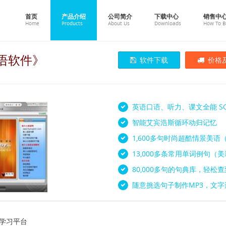
首页
产品介绍
公司简介
下载中心
销售中
Home
Products
About Us
Downloads
How To B
语软件》
软件下载
价格
英语口语、听力、课文全能 SO
智能艾宾浩斯循环动归记忆
1,600多句时尚超酷情景美
13,000多条常用单词例句（
80,000多句的句典库，轻松
随意挑选句子制作MP3，文
成学习平台