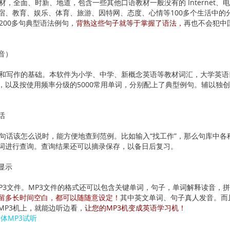
全面、时新、地道，包含一些其他口语教材一般没有的 Internet、
宿、教育、娱乐、体育、旅游、因特网、态度、心情等100多个生活中的
00多句典型语法例句，
背熟这些句子就等于掌握了语法，
再也不会犯中
音）
写作的基础。本软件为小学、中学、新概念英语等教材词汇，大学英语四
以及按使用频率分级的5000常用单词，分别配上了典型例句。辅以独创
话
话该怎么说时，能方便地查到范例。比如输入“找工作”，那么句库中各种
词进行查询。查询结果还可以摘录保存，以备日后复习。
显示
3文件。MP3文件的格式还可以包含关键单词，句子，单词解释读音，
留多长时间空白，都可以随随意设定！
其中英文单词、句子真人发音。而
MP3机上，就能边听边看，
让您的MP3机变成英语学习机！
体MP3试听