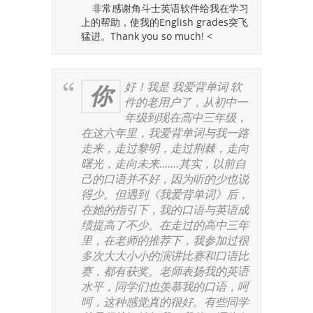
非常感谢角斗士英语软件给我在学习
上的帮助，使我的English grades突飞
猛进。Thank you so much! <
好！我是 我爱背单词 软
你
件的老用户了，从初中一
年级到现在高中三年级，
在这六年里，我爱背单词与我一路
走来，走过黎明，走过荆棘，走向
曙光，走向未来.......其实，以前自
己的口语并不好，因为听的少也说
得少。但遇到《我爱背单词》后，
在她的指引下，我的口语与英语成
绩提高了不少。在走过的高中三年
里，在老师的推荐下，我参加过很
多次大大小小的演讲比赛和口语比
赛，都有获奖。老师表扬我的英语
水平，同学们也羡慕我的口语，呵
呵，这种感觉真的很好。有些同学