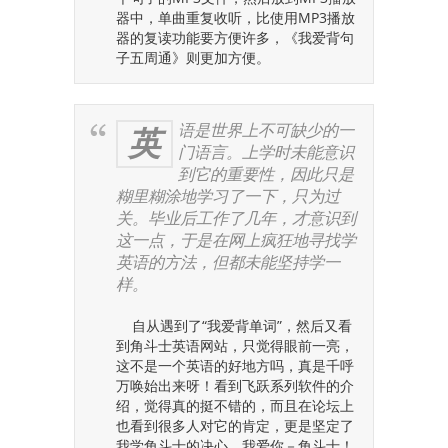
器中，单曲重复收听，比使用MP3播放
器的复读功能要方便许多，《我爱背句
子五周通》则更加方便。
语是世界上不可缺少的一
英
门语言。上学时未能意识
到它的重要性，因此只是
糊里糊涂地学习了一下，只为过
关。毕业后工作了几年，才意识到
这一点，于是在网上疯狂地寻找学
英语的方法，但都未能坚持学一
样。
自从遇到了“我爱背单词”，然后又看
到角斗士英语网站，只觉得眼前一亮，
这不是一个英语的好地方吗，真是千呼
万唤始出来呀！看到飞跃系列软件的介
绍，觉得真的挺不错的，而且在论坛上
也看到很多人对它的肯定，更是坚定了
我学角斗士的决心，我爱你－角斗士！