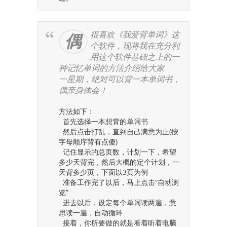
很喜欢《我爱背单词》这
偶
个软件，现将我在充分利
用这个软件基础之上的一
种记忆单词的方法介绍给大家
一星期，绝对可以背一本单词书，
偶亲身体会！
方法如下：
首先选择一本想背的单词书
然后点击打乱，直到自己满意为止(按
字母顺序背有点傻)
记住显示的总页数，计划一下，希望
多少天背完，然后大概的定个计划，一
天背多少页，下面以3页为例
准备工作完了以后，马上点击“自动浏
览”
进去以后，设定每个单词读两遍，意
思读一遍，自动循环
接着，你所要做的就是看着听着电脑