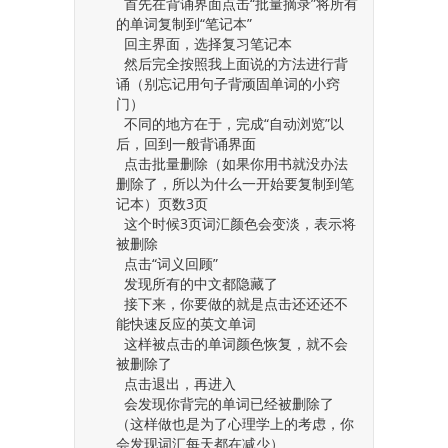
首先在背诵界面点击“批量摘录”将所有
的单词复制到“笔记本”
回主界面，选择复习笔记本
然后完全按照我上面说的方法进行背
诵（别忘记用句子背顽固单词的小窍
门）
不同的地方在于，完成“自动浏览”以
后，回到一般背诵界面
点击批量删除（如果你用书就没办法
删除了，所以为什么一开始要复制到笔
记本）页数3页
这个时候3页词汇颜色会变淡，表示将
被删除
点击“词义回顾”
发现所有的中文都隐藏了
接下来，你要做的就是点击还还还不
能快速反应的英文单词
这样被点击的单词颜色恢复，就不会
被删除了
点击退出，再进入
会发现你背完的单词已经被删除了
（这样做也是为了心理学上的考虑，你
会发现词汇每天都在减少）