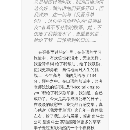
总是很惊讶地问我，我的口语为何
这么好，我告诉他们要多开口，但
我深知，这一切与《我爱背单
词》，这位学习旅程中的“良师益
友”有着不可分割的联系。她，不
仅给了我英语水平，更重要的是，
她给了我一口较流利的口语......
在弹指而过的6年里，在英语的学习
旅途中，有欢笑也有泪水，无论怎样，
我爱背单词 给了我帮助，给了我鼓励，
使我更加勇敢，自信地面对人生的挑
战......今年高考，我的英语考了134
分，预料之中。在口语的加试中，监考
老师浅浅的笑容以及“Nice talking to
you”都给了我深刻印象，我知道，自己
成功了。今天是高考成绩公布的日子，
在淡淡的欣慰中，我突然百感交集，真
心感谢《我爱背单词》这几年一直伴我
左右，给了我进步与展望，感谢 角斗士
公司,望角斗士 英语能陪伴更多的莘莘
学子走过五彩灿然的一个个春夏秋