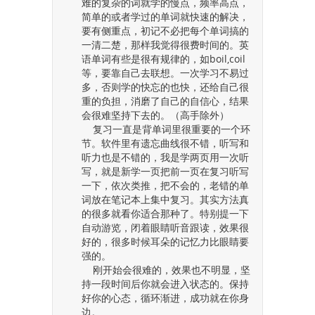
难的复杂的词就学的慢点，频率高点，
简单的或者学过的单词就快速的解决，
要有侧重点，初记不必把每个单词搞的
一清二楚，那样我觉得很费时间的。英
语单词有些是很有规律的，如boil,coil
等，要靠自己去联想。一次学习不易过
多，否则学的快忘的也快，还给自己很
重的负担，消磨了自己的自信心，结果
会很难坚持下去的。（高手除外）
复习一直是背单词里很重要的一个环
节。软件里有遗忘曲线很不错，听写和
听力也是不错的，我是学两页用一次听
写，就是新学一页把前一页在复习听写
一下，依次类推，把不会的，老错的单
词放在笔记本上集中复习。其实方法真
的很多就看你适合那种了。特别提一下
自动游览，闭着眼睛听音跟读，效果很
好的，很多时候耳朵的记忆力比眼睛要
强的。
刚开始会很难的，效果也不明显，坚
持一段时间后你就会进入状态的。保持
好你的心态，循环渐进，成功就在你身
边。