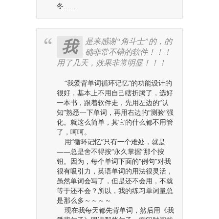
冬......
是来感谢“角斗士”的，的
我
确非常不错的软件！！！
用了几天，效果非常明显！！！
“我爱背单词循环记忆”的功能设计的
很好，基本上不用自己瞎折腾了，选好
一本书，跟着软件走，先用左边的“认
知”熟悉一下单词，再用右边的“测验”强
化。就这么简单，其它的什么都不用管
了，呵呵。
用“循环记忆”只有一个难处，就是
——总是舍不得按“永久掌握”那个按
钮。因为，每个单词下面的“例句”对我
很有吸引力，英语单词的用法很灵活，
虽然单词会写了，但是还不会用，不就
等于还不会？所以，我的练习单词量总
是那么多～～～～
现在我每天都先背单词，然后用《我