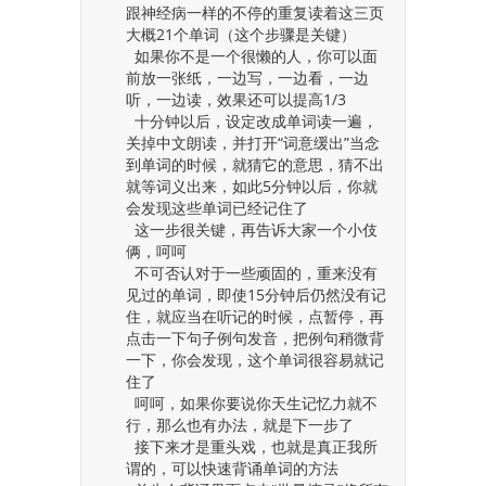
跟神经病一样的不停的重复读着这三页
大概21个单词（这个步骤是关键）
如果你不是一个很懒的人，你可以面
前放一张纸，一边写，一边看，一边
听，一边读，效果还可以提高1/3
十分钟以后，设定改成单词读一遍，
关掉中文朗读，并打开“词意缓出”当念
到单词的时候，就猜它的意思，猜不出
就等词义出来，如此5分钟以后，你就
会发现这些单词已经记住了
这一步很关键，再告诉大家一个小伎
俩，呵呵
不可否认对于一些顽固的，重来没有
见过的单词，即使15分钟后仍然没有记
住，就应当在听记的时候，点暂停，再
点击一下句子例句发音，把例句稍微背
一下，你会发现，这个单词很容易就记
住了
呵呵，如果你要说你天生记忆力就不
行，那么也有办法，就是下一步了
接下来才是重头戏，也就是真正我所
谓的，可以快速背诵单词的方法