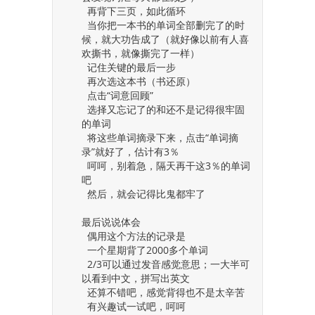
再背下三页，如此循环
当你把一本书的单词全部删完了的时
候，就大功告成了（就好像以前有人喜
欢撕书，就像撕完了一样）
记住关键的最后一步
再次选这本书（书还原）
点击“词意回顾”
选择又忘记了的和还不是记得很牢固
的单词
将这些单词摘录下来，点击“单词摘
录”就好了，估计有3％
呵呵，别着急，隔天再干这3％的单词
吧
然后，就会记得比鬼都牢了
最后说说体会
偶用这个方法的记录是
一个星期背了2000多个单词
2/3可以通过发音感觉意思；一大半可
以看到中文，拼写出英文
还算不错吧，感觉背得也不是太辛苦
有兴趣试一试吧，呵呵