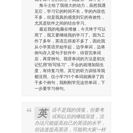
角斗士给了我很大的动力，虽然我遇
见它，学习它的时间不长，学的内容也
不多，但是我真的感觉到它的有效性，
尤其是软件之间的结合学习。
最近我的电脑在维修，今天终于可以
用了，我又要继续我的学习了。因为工
作了多年，英语忘得差不多了，因此我
从小学英语开始学起，边学单词，边将
例句存入背句子软件中，待背完单词
后，再背例句。我背单词的方法是初次
记忆用“听写练习”，不会的就增加陌生
度，有待复习用。其它的听力训练等我
都没用。仅小学791个单词就摘录了四
千多个例句，我刚刚学完这些单词，下
一步要学习例句。
语不是我的强项，但要考
英
试和以后的继续深造，没
办法只能提高自己的英语的水平，
但说道提高英语，可能和大家一样