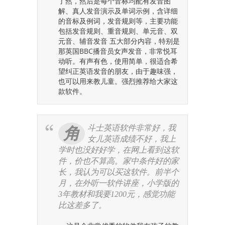
了然，然后是每个音标均配有发音图
解、真人发音演示及单词示例，含详细
的音标及例词，发音规则等，主要功能
包括发音规则、重音规则、单元音、双
元音、辅音发音 五大部分内容，特别是
那英国BBC播音员女声发音，非常悦耳
动听。有声有色，使用简单，很适合希
望纠正英语发音的朋友，由于趣味强，
也可以用来教儿童。强烈推荐给大家这
款软件。
斗士英语软件非常好，我
角
女儿英语成绩不好，我上
学时也没好好学，在网上看到这软
件，价也不算高。家中条件好的家
长，我认为可以买这软件。前半个
月，在外听一软件讲座，小学版的
3年教材和我要1200元，感觉功能
比这差多了。